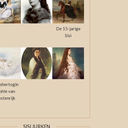
De 15-jarige
Sisi
shertogin
phie van
stenrijk
SISI JURKEN