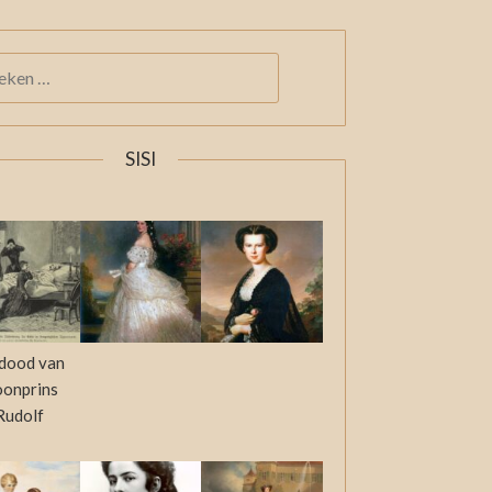
KEN
:
SISI
dood van
oonprins
Rudolf