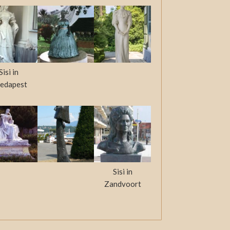
Sisi in
edapest
Sisi in
Zandvoort