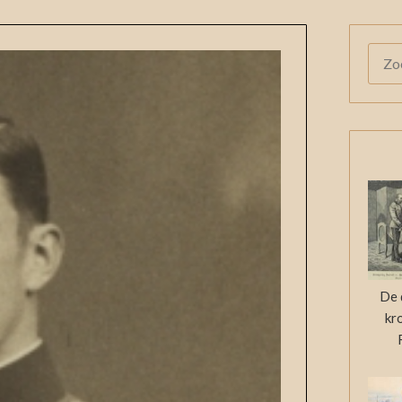
ZOE
NAAR
De 
kr