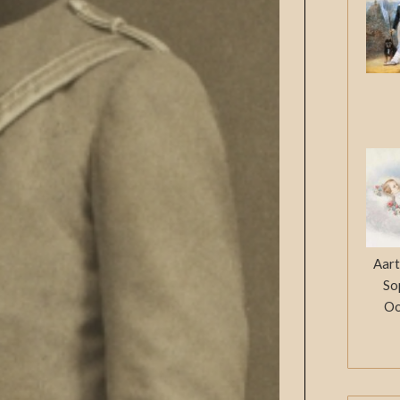
Aart
So
Oo