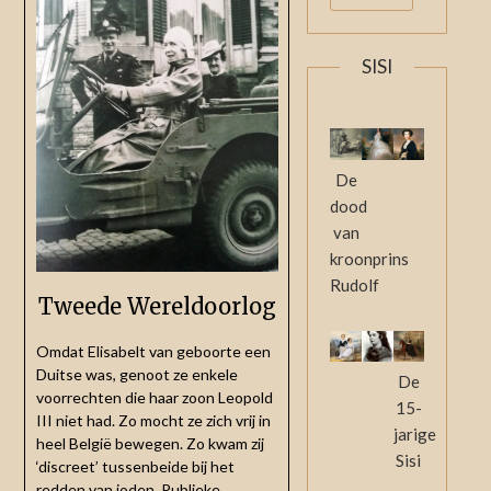
SISI
De
dood
van
kroonprins
Rudolf
Tweede Wereldoorlog
Omdat Elisabelt van geboorte een
Duitse was, genoot ze enkele
De
voorrechten die haar zoon Leopold
15-
III niet had. Zo mocht ze zich vrij in
jarige
heel België bewegen. Zo kwam zij
Sisi
‘discreet’ tussenbeide bij het
redden van joden. Publieke