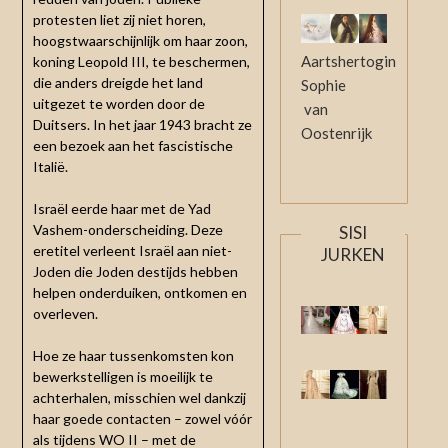
protesten liet zij niet horen,
hoogstwaarschijnlijk om haar zoon,
Aartshertogin
koning Leopold III, te beschermen,
die anders dreigde het land
Sophie
uitgezet te worden door de
van
Duitsers. In het jaar 1943 bracht ze
Oostenrijk
een bezoek aan het fascistische
Italië.
Israël eerde haar met de Yad
Vashem-onderscheiding. Deze
SISI
eretitel verleent Israël aan niet-
JURKEN
Joden die Joden destijds hebben
helpen onderduiken, ontkomen en
overleven.
Hoe ze haar tussenkomsten kon
bewerkstelligen is moeilijk te
achterhalen, misschien wel dankzij
haar goede contacten – zowel vóór
als tijdens WO II – met de