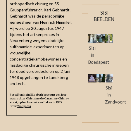
orthopedisch chirurg en SS-
Gruppenführer dr. Karl Gebhardt.
SISI
Gebhardt was de persoonlijke
BEELDEN
geneesheer van Heinrich Himmler.
Hij werd op 20 augustus 1947
tijdens het artsenproces in
Neurenberg wegens dodelijke
sulfonamide-experimenten op
Sisi
vrouwelijke
in
concentratiekampbewoners en
Boedapest
misdadige chirurgische ingrepen
ter dood veroordeeld en op 2 juni
1948 opgehangen te Landsberg
am Lech.
Sisi
in
Foto: Koningin Elisabeth bestuurt een jeep
waarachter Ghislaine de Caraman-Chimay
Zandvoort
staat, op het kasteel van Laken in 1945.
Bron:
Wikipedia