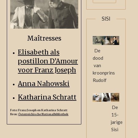
SISI
Maîtresses
De
Elisabeth als
dood
postillon D’Amour
van
voor Franz Joseph
kroonprins
Rudolf
Anna Nahowski
Katharina Schratt
De
Foto: Franz Joseph en Katharina Schratt
15-
Bron:
Österreichische Nationalbibliothek
jarige
Sisi