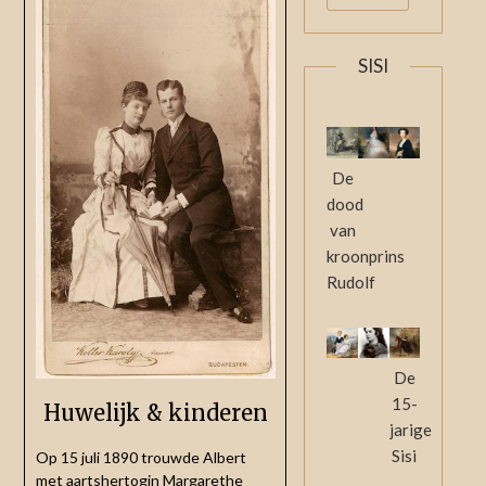
SISI
De
dood
van
kroonprins
Rudolf
De
15-
Huwelijk & kinderen
jarige
Sisi
Op 15 juli 1890 trouwde Albert
met aartshertogin Margarethe