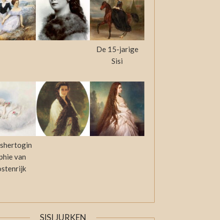
De 15-jarige
Sisi
shertogin
phie van
stenrijk
SISI JURKEN