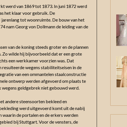
 werd van 1869 tot 1873. In juni 1872 werd
as het klaar voor gebruik. De
 jarenlang tot woonruimte. De bouw van het
1874 nam Georg von Dollmann de leiding van de
en van de koning steeds groter en de plannen
Zo wilde hij bijvoorbeeld dat er een grote
chts een werkkamer voorzien was. Dat
n resulteerde wegens stabiliteitseisen in de
tegratie van een ommantelen staalconstructie
ginele ontwerp werden afgevoerd om plaats te
ijk wegens geldgebrek niet gebouwd werd.
et andere steensoorten bekleed en
ekleding werd uitgevoerd komt uit de nabij
n waarin de portalen en de erkers werden
ebied bij Stuttgart. Voor de vensters, de