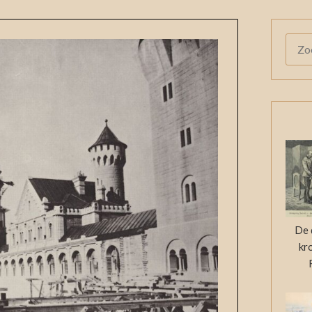
ZOE
NAAR
De 
kr