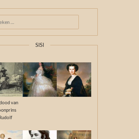
KEN
:
SISI
dood van
oonprins
Rudolf