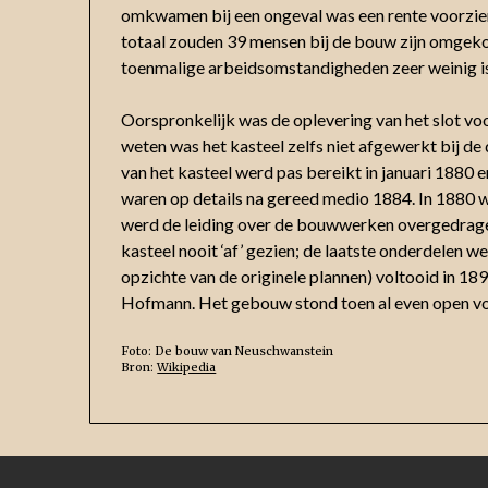
omkwamen bij een ongeval was een rente voorzien, 
totaal zouden 39 mensen bij de bouw zijn omgekom
toenmalige arbeidsomstandigheden zeer weinig i
Oorspronkelijk was de oplevering van het slot voo
weten was het kasteel zelfs niet afgewerkt bij d
van het kasteel werd pas bereikt in januari 1880 e
waren op details na gereed medio 1884. In 1880 
werd de leiding over de bouwwerken overgedragen
kasteel nooit ‘af’ gezien; de laatste onderdelen 
opzichte van de originele plannen) voltooid in 1892
Hofmann. Het gebouw stond toen al even open vo
Foto: De bouw van Neuschwanstein
Bron:
Wikipedia