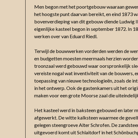
Men begon met het poortgebouw waaraan gewerkt
het hoogste punt daarvan bereikt, en eind 1873 w
bovenverdieping van dit gebouw diende Ludwig II
eigenlijke kasteel begon in september 1872. In 
werken over van Eduard Riedl.
Terwijl de bouwwerken vorderden werden de wens
en budgetten moesten meermaals herzien worden. 
troonzaal werd gebouwd waar oorspronkelijk sle
vereiste nogal wat inventiviteit van de bouwers, e
toepassing van nieuwe technologieën, zoals de in
in het ontwerp. Ook de gastenkamers uit het ori
maken voor een grote Moorse zaal die uiteindel
Het kasteel werd in baksteen gebouwd en later m
afgewerkt. De witte kalksteen waarmee de gevelb
gelegen steengroeve Alter Schrofen. De zandstee
uitgevoerd komt uit Schlaitdorf in het Schönbuchg