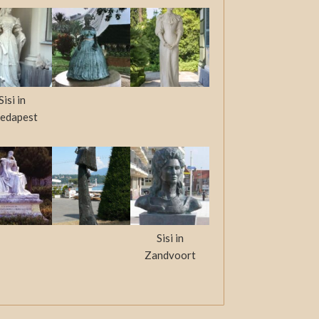
Sisi in
edapest
Sisi in
Zandvoort