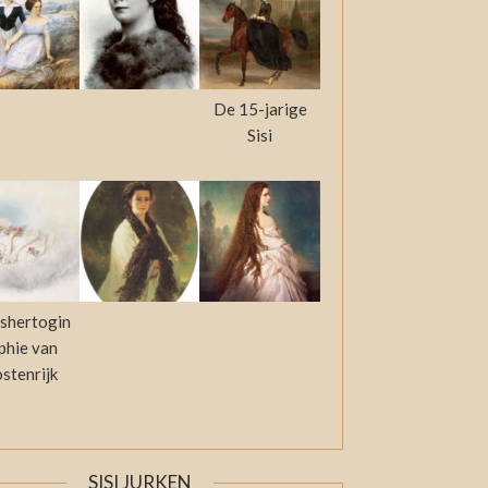
De 15-jarige
Sisi
shertogin
phie van
stenrijk
SISI JURKEN