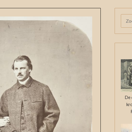
ZOE
NAAR
De 
kr