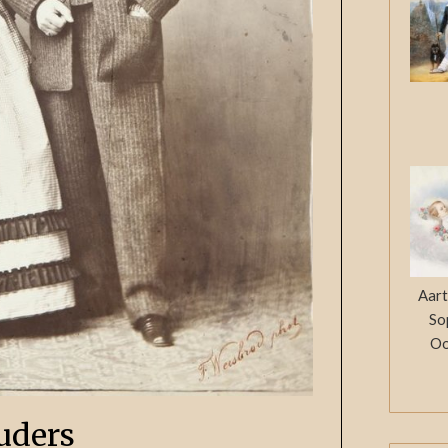
Aart
So
Oo
uders