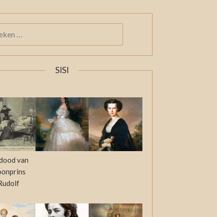
KEN
:
SISI
dood van
oonprins
Rudolf