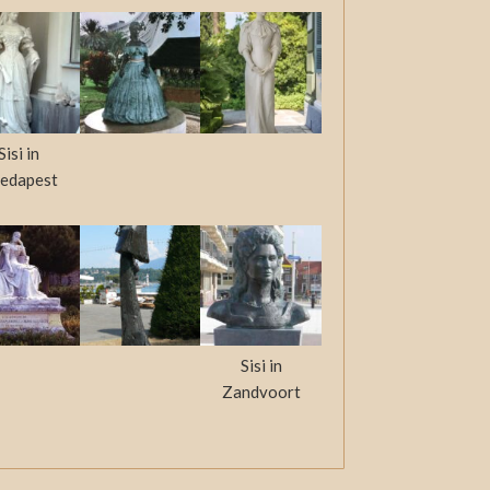
Sisi in
edapest
Sisi in
Zandvoort