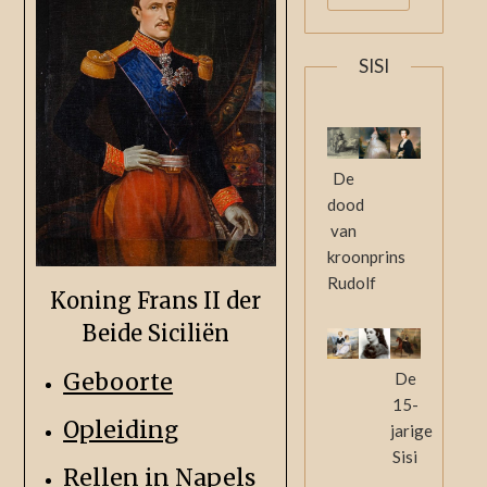
SISI
De
dood
van
kroonprins
Rudolf
Koning Frans II der
Beide Siciliën
Geboorte
De
15-
Opleiding
jarige
Sisi
Rellen in Napels