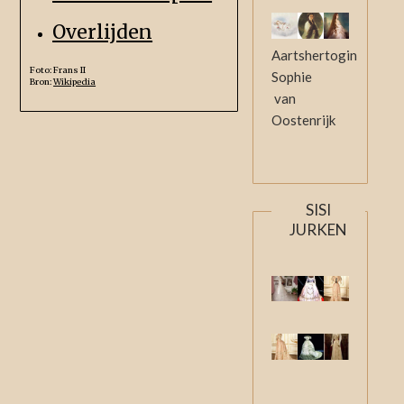
Overlijden
Aartshertogin
Foto: Frans II
Sophie
Bron:
Wikipedia
van
Oostenrijk
SISI
JURKEN