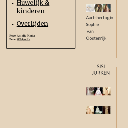
Huwelijk &
kinderen
Aartshertogin
Overlijden
Sophie
van
Foto: Amalie Maria
Oostenrijk
Bron:
Wikipedia
SISI
JURKEN