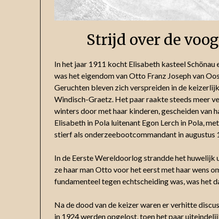
Strijd over de voo
In het jaar 1911 kocht Elisabeth kasteel Schönau e
was het eigendom van Otto Franz Joseph van Ooste
Geruchten bleven zich verspreiden in de keizerli
Windisch-Graetz. Het paar raakte steeds meer v
winters door met haar kinderen, gescheiden van ha
Elisabeth in Pola luitenant Egon Lerch in Pola, met
stierf als onderzeebootcommandant in augustus 
In de Eerste Wereldoorlog strandde het huwelijk u
ze haar man Otto voor het eerst met haar wens om 
fundamenteel tegen echtscheiding was, was het da
Na de dood van de keizer waren er verhitte discus
in 1924 werden opgelost, toen het paar uiteindeli