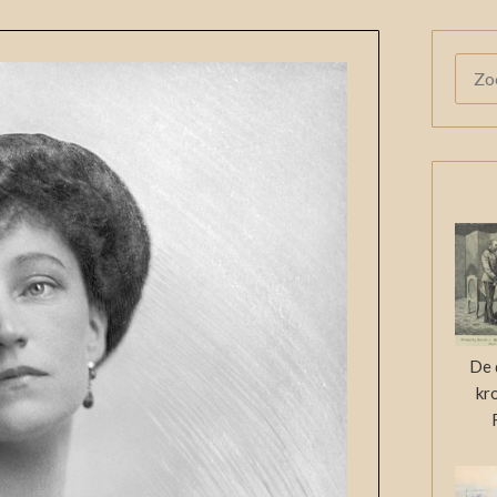
ZOE
NAAR
De 
kr