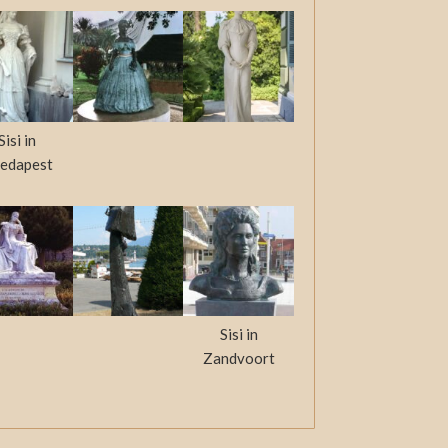
Sisi in
edapest
Sisi in
Zandvoort