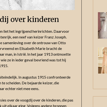
gdij over kinderen
n liet het ingrijpend herinrichten. Daarvoor
nrijk, een neef van keizer Franz Joseph.
jke samenleving over de ontrouw van Otto
ervreemd en Elisabeth Marie bracht de
ar man, in Istrië. In het jaar 1913 ontmoette
 wie ze in ieder geval bevriend was tot hij
1915.
iteindelijk. In augustus 1915 confronteerde
te scheiden. De bejaarde keizer, die
ar echter niet mee eens.
sies over de voogdij over de kinderen, die pas
jk uit elkaar ging. Volgens andere bronnen