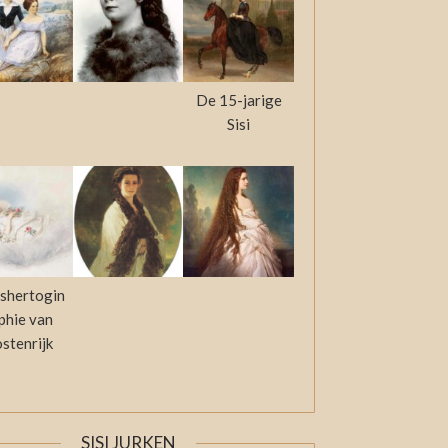
De 15-jarige
Sisi
shertogin
phie van
stenrijk
SISI JURKEN