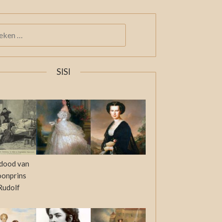
KEN
:
SISI
dood van
oonprins
Rudolf