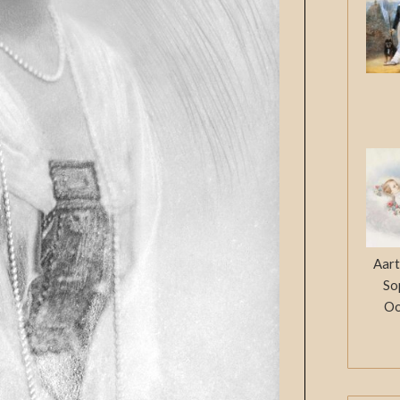
Aart
So
Oo