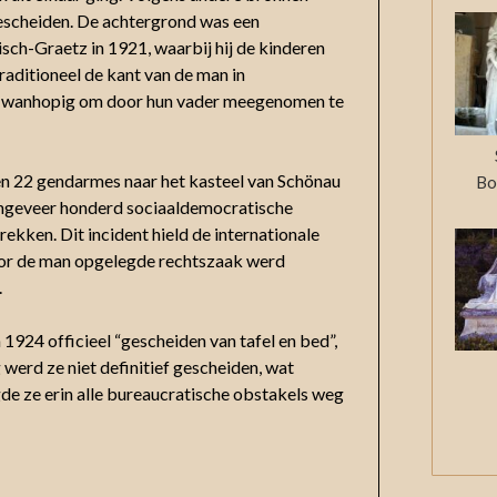
 gescheiden. De achtergrond was een
sch-Graetz in 1921, waarbij hij de kinderen
raditioneel de kant van de man in
en wanhopig om door hun vader meegenomen te
en 22 gendarmes naar het kasteel van Schönau
Bo
ongeveer honderd sociaaldemocratische
ekken. Dit incident hield de internationale
door de man opgelegde rechtszaak werd
.
1924 officieel “gescheiden van tafel en bed”,
werd ze niet definitief gescheiden, wat
de ze erin alle bureaucratische obstakels weg