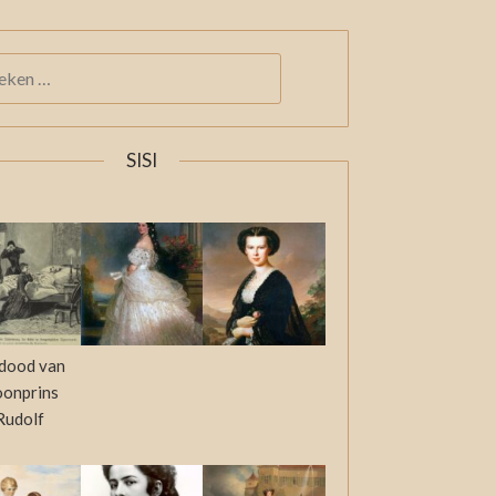
KEN
:
SISI
dood van
oonprins
Rudolf