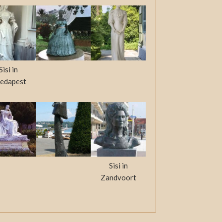
Sisi in
edapest
Sisi in
Zandvoort