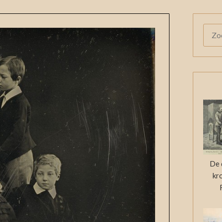
ZOE
NAAR
De 
kr