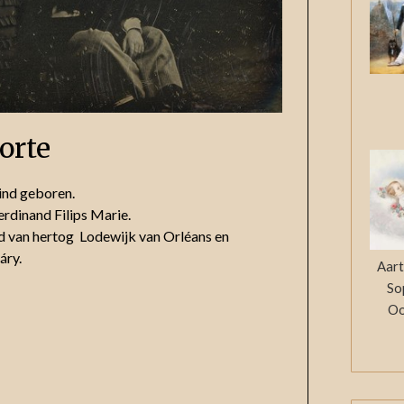
orte
kind geboren.
rdinand Filips Marie.
d van hertog Lodewijk van Orléans en
áry.
Aart
So
Oo