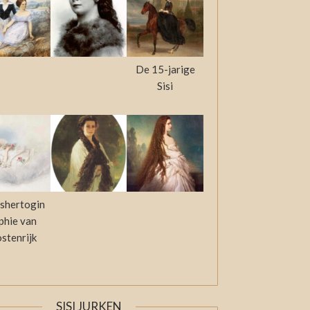
De 15-jarige
Sisi
shertogin
phie van
stenrijk
SISI JURKEN