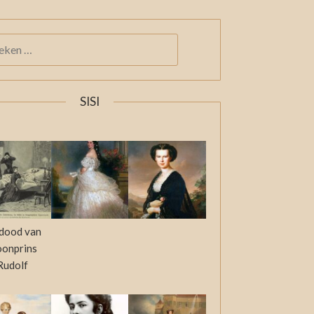
KEN
:
SISI
dood van
oonprins
Rudolf