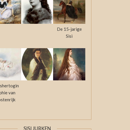
De 15-jarige
Sisi
shertogin
phie van
stenrijk
SISI JURKEN