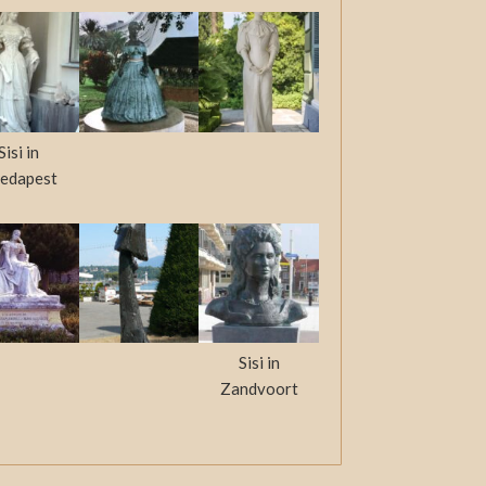
Sisi in
edapest
Sisi in
Zandvoort