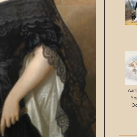
Aart
So
Oo