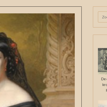
ZOE
NAAR
De 
kr