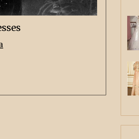
esses
a