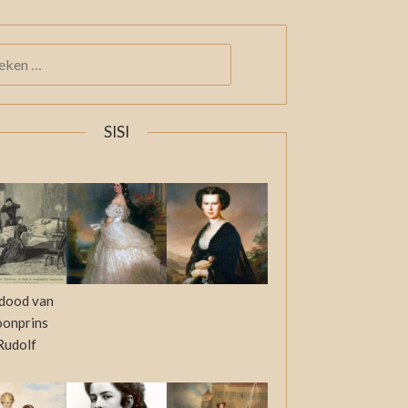
KEN
:
SISI
dood van
oonprins
Rudolf