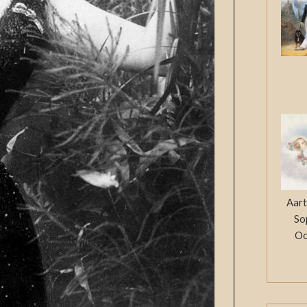
Aart
So
Oo