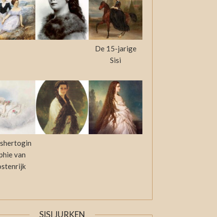
De 15-jarige
Sisi
shertogin
phie van
stenrijk
SISI JURKEN