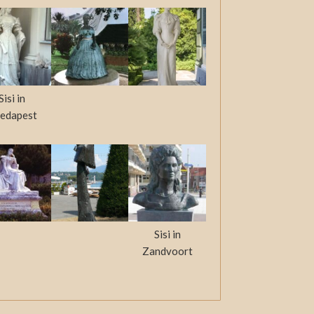
Sisi in
edapest
Sisi in
Zandvoort