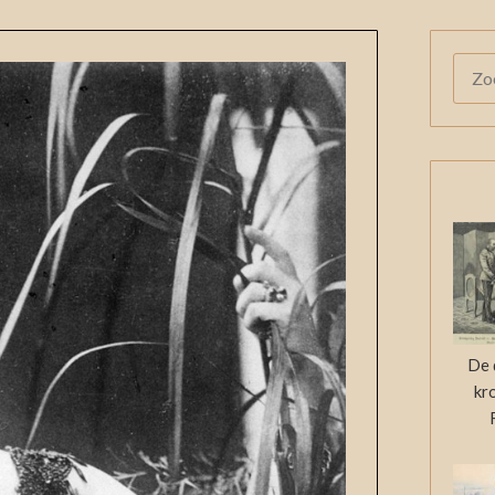
ZOE
NAAR
De 
kr