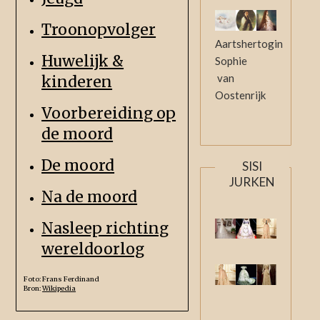
Troonopvolger
Aartshertogin
Huwelijk &
Sophie
van
kinderen
Oostenrijk
Voorbereiding op
de moord
De moord
SISI
JURKEN
Na de moord
Nasleep richting
wereldoorlog
Foto: Frans Ferdinand
Bron:
Wikipedia