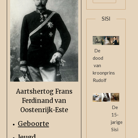
SISI
De
dood
van
kroonprins
Rudolf
Aartshertog Frans
Ferdinand van
De
Oostenrijk-Este
15-
jarige
Geboorte
Sisi
Jeugd