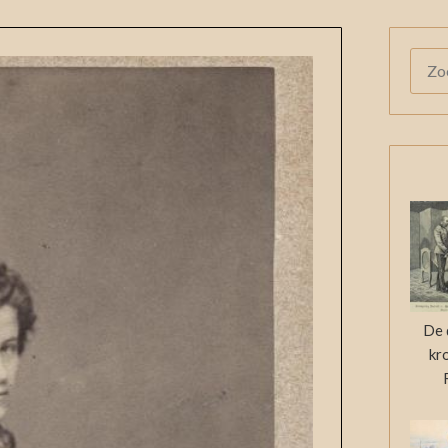
ZOE
NAAR
De 
kr