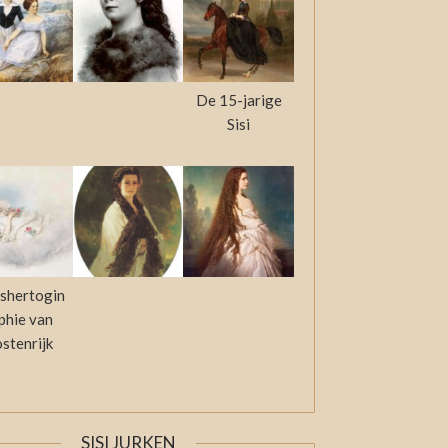
De 15-jarige
Sisi
shertogin
phie van
stenrijk
SISI JURKEN