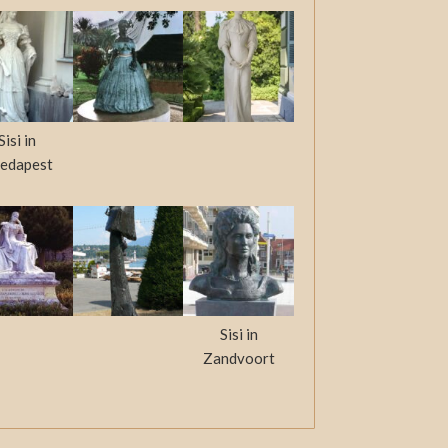
Sisi in
edapest
Sisi in
Zandvoort