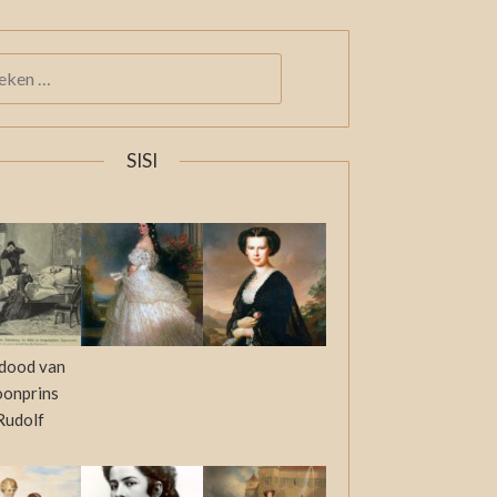
KEN
:
SISI
dood van
oonprins
Rudolf