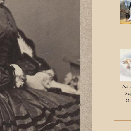
Aart
So
Oo