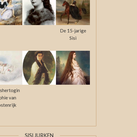
De 15-jarige
Sisi
shertogin
phie van
stenrijk
SISI JURKEN