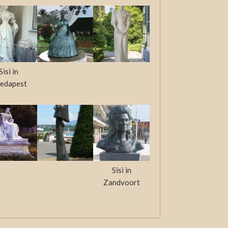
Sisi in
edapest
Sisi in
Zandvoort