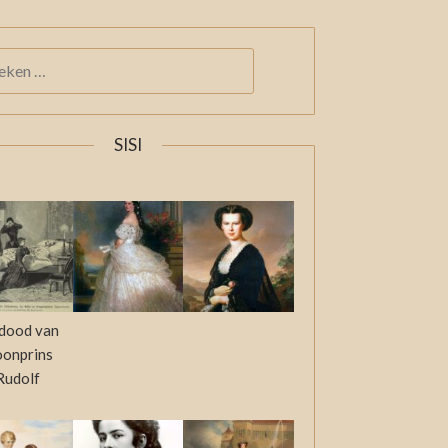
KEN
:
SISI
dood van
oonprins
Rudolf