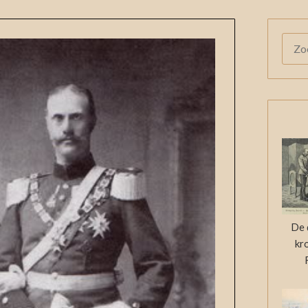
ZOE
NAAR
De 
kr