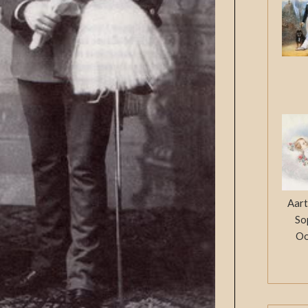
Aart
So
Oo