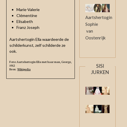
Marie-Valerie
Clémentine
Aartshertogin
Elisabeth
Sophie
Franz Joseph
van
Oostenrijk
Aartshertogin Ella waardeerde de
schilderkunst, zelf schilderde ze
ook.
Foto: Aartshertogin Ella met haar man, George,
SISI
1912
Bron:
Wikipedia
JURKEN