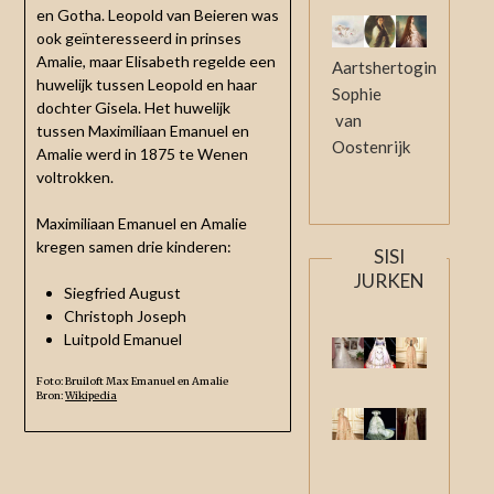
en Gotha. Leopold van Beieren was
ook geïnteresseerd in prinses
Amalie, maar Elisabeth regelde een
Aartshertogin
huwelijk tussen Leopold en haar
Sophie
dochter Gisela. Het huwelijk
van
tussen Maximiliaan Emanuel en
Oostenrijk
Amalie werd in 1875 te Wenen
voltrokken.
Maximiliaan Emanuel en Amalie
kregen samen drie kinderen:
SISI
JURKEN
Siegfried August
Christoph Joseph
Luitpold Emanuel
Foto: Bruiloft Max Emanuel en Amalie
Bron:
Wikipedia