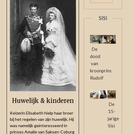
SISI
De
dood
van
kroonprins
Rudolf
Huwelijk & kinderen
De
15-
Keizerin Elisabeth hielp haar broer
jarige
bij het regelen van zijn huwelijk. Hij
was namelijk geïnteresseerd in
Sisi
prinses Amalie van Saksen-Coburg