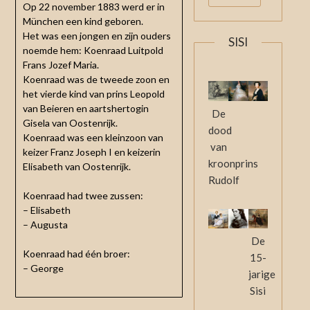
Op 22 november 1883 werd er in
München een kind geboren.
Het was een jongen en zijn ouders
SISI
noemde hem: Koenraad Luitpold
Frans Jozef Maria.
Koenraad was de tweede zoon en
het vierde kind van prins Leopold
van Beieren en aartshertogin
De
Gisela van Oostenrijk.
dood
Koenraad was een kleinzoon van
van
keizer Franz Joseph I en keizerin
kroonprins
Elisabeth van Oostenrijk.
Rudolf
Koenraad had twee zussen:
– Elisabeth
– Augusta
De
Koenraad had één broer:
15-
– George
jarige
Sisi