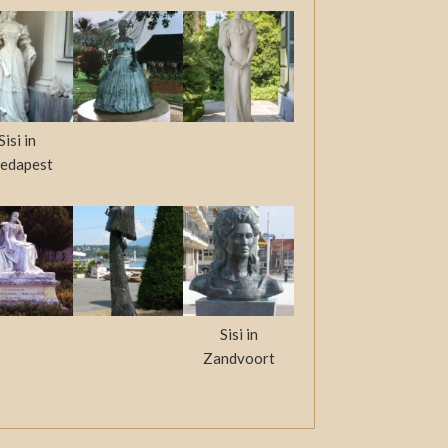
Sisi in
edapest
Sisi in
Zandvoort