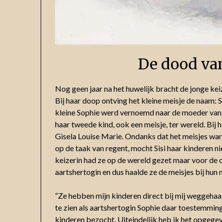
De dood va
Nog geen jaar na het huwelijk bracht de jonge keiz
Bij haar doop ontving het kleine meisje de naam:
kleine Sophie werd vernoemd naar de moeder van ke
haar tweede kind, ook een meisje, ter wereld. Bij 
Gisela Louise Marie. Ondanks dat het meisjes war
op de taak van regent, mocht Sisi haar kinderen n
keizerin had ze op de wereld gezet maar voor de 
aartshertogin en dus haalde ze de meisjes bij hun 
“Ze hebben mijn kinderen direct bij mij weggehaa
te zien als aartshertogin Sophie daar toestemming vo
kinderen bezocht. Uiteindelijk heb ik het opgege