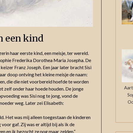
n een kind
erin haar eerste kind, een meisje, ter wereld.
 Sophie Frederika Dorothea Maria Josepha. De
izer Franz Joseph. Een jaar later bracht Sisi
haar doop ontving het kleine meisje de naam:
en, die die niet voorbereid hoefde te worden
Aart
iet zelf onder haar hoede houden. De jonge
So
opvoeding was Sisi nog te jong, vond de
Oo
moeder weg. Later zei Elisabeth:
ld. Het was mij alleen toegestaan de kinderen
or gaf. Zij was er altijd bij als ik de
ven en ik bezocht ze nog maar zelden.”