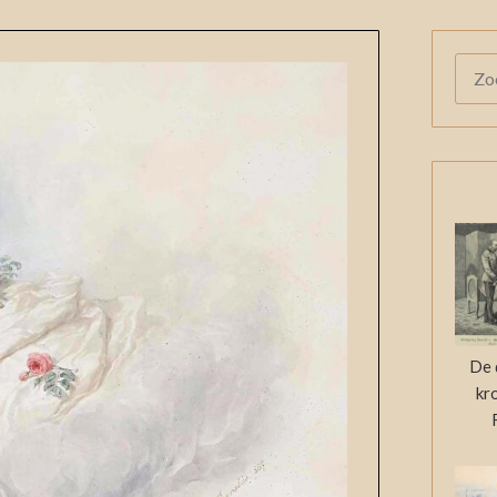
ZOE
NAAR
De 
kr