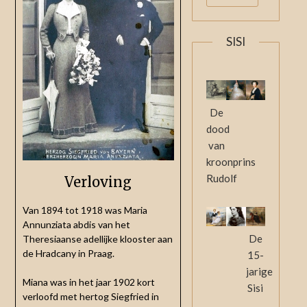
SISI
De
dood
van
kroonprins
Rudolf
Verloving
Van 1894 tot 1918 was Maria
Annunziata abdis van het
De
Theresiaanse adellijke klooster aan
de Hradcany in Praag.
15-
jarige
Miana was in het jaar 1902 kort
Sisi
verloofd met hertog Siegfried in