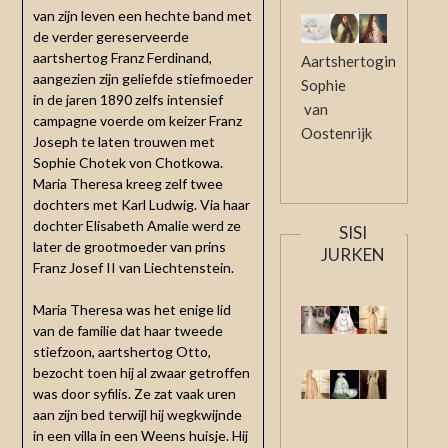
van zijn leven een hechte band met
de verder gereserveerde
aartshertog Franz Ferdinand,
Aartshertogin
aangezien zijn geliefde stiefmoeder
Sophie
in de jaren 1890 zelfs intensief
van
campagne voerde om keizer Franz
Oostenrijk
Joseph te laten trouwen met
Sophie Chotek von Chotkowa.
Maria Theresa kreeg zelf twee
dochters met Karl Ludwig. Via haar
dochter Elisabeth Amalie werd ze
SISI
later de grootmoeder van prins
JURKEN
Franz Josef II van Liechtenstein.
Maria Theresa was het enige lid
van de familie dat haar tweede
stiefzoon, aartshertog Otto,
bezocht toen hij al zwaar getroffen
was door syfilis. Ze zat vaak uren
aan zijn bed terwijl hij wegkwijnde
in een villa in een Weens huisje. Hij