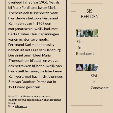
overleed in het jaar 1906. Net als
bij Franz Ferdinand kwam Maria
SISI
Theresia ook tussenbeide voor
BEELDEN
haar derde stiefzoon, Ferdinand
Karl, toen deze in 1909 een
morganatisch huwelijk had. met
Berta Czuber. Hun inspanningen
waren echter tevergeefs,
Sisi
Ferdinand Karl moest ontslag
in
nemen uit het Huis van Habsburg.
Boedapest
Desalniettemin bleef Maria
Theresa hem bijstaan ​​​​en was ze
ook betrokken bij het huwelijk van
haar stiefkleinzoon, die later keizer
Sisi
Karl werd, met haar nichtje prinses
Zita van Bourbon-Parma dat in
in
1911 werd gesloten.
Zandvoort
Foto: Maria Theresia met haar twee
stiefkinderen, Ferdinand Karl en Margaretha
Sophie
Bron;
Wikipedia