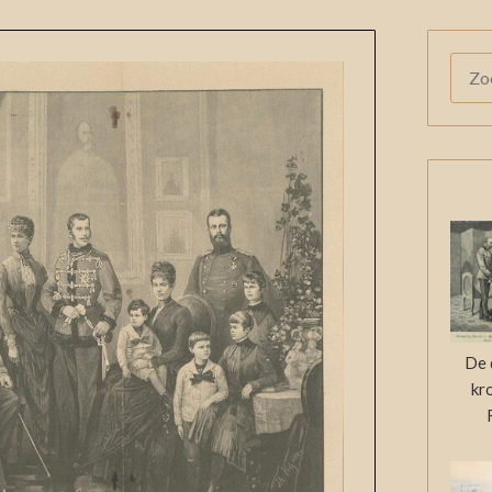
ZOE
NAAR
De 
kr