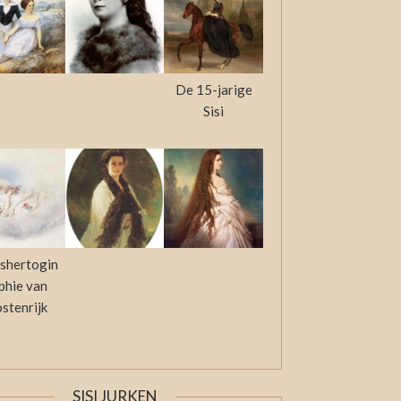
De 15-jarige
Sisi
shertogin
phie van
stenrijk
SISI JURKEN