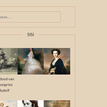
KEN
:
SISI
dood van
oonprins
Rudolf