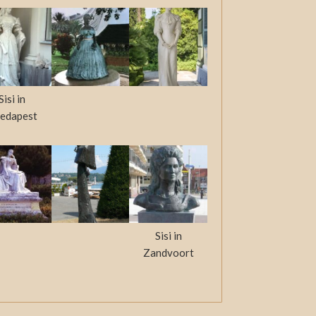
Sisi in
edapest
Sisi in
Zandvoort