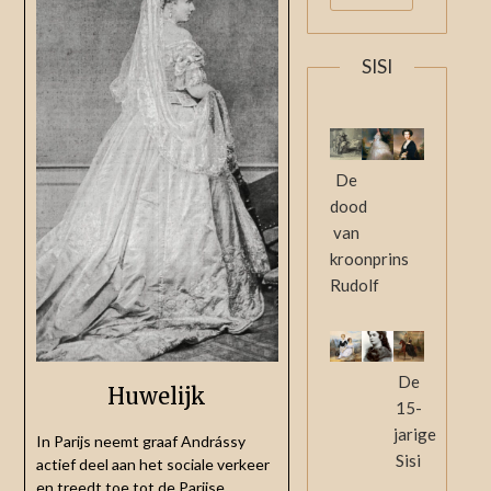
SISI
De
dood
van
kroonprins
Rudolf
De
Huwelijk
15-
jarige
In Parijs neemt graaf Andrássy
Sisi
actief deel aan het sociale verkeer
en treedt toe tot de Parijse