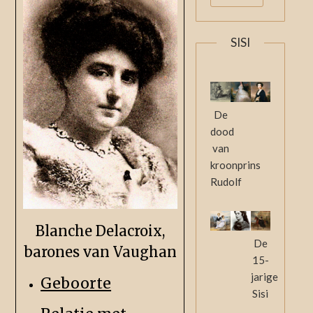
SISI
De
dood
van
kroonprins
Rudolf
Blanche Delacroix,
De
barones van Vaughan
15-
jarige
Geboorte
Sisi