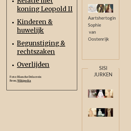
Relatie met
koning Leopold II
Aartshertogin
Kinderen &
Sophie
huwelijk
van
Oostenrijk
Begunstiging &
rechtszaken
Overlijden
SISI
JURKEN
Foto: Blanche Delacroix
Bron;
Wikipedia