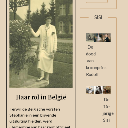
SISI
De
dood
van
kroonprins
Rudolf
Haar rol in België
De
15-
Terwijl de Belgische vorsten
jarige
Stéphanie in een blijvende
Sisi
uitsluiting hielden, werd
Clémentine van haar kant officieel