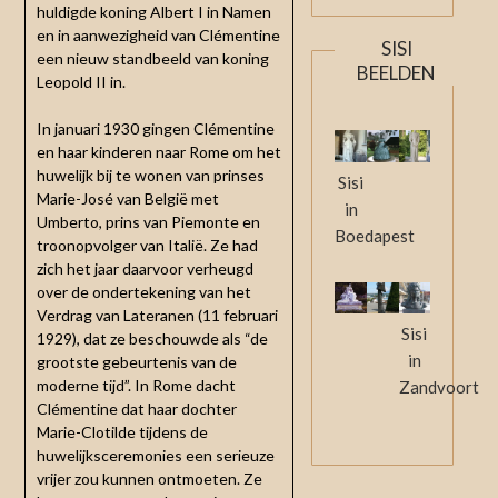
huldigde koning Albert I in Namen
en in aanwezigheid van Clémentine
SISI
een nieuw standbeeld van koning
BEELDEN
Leopold II in.
In januari 1930 gingen Clémentine
en haar kinderen naar Rome om het
huwelijk bij te wonen van prinses
Sisi
Marie-José van België met
in
Umberto, prins van Piemonte en
Boedapest
troonopvolger van Italië. Ze had
zich het jaar daarvoor verheugd
over de ondertekening van het
Verdrag van Lateranen (11 februari
Sisi
1929), dat ze beschouwde als “de
in
grootste gebeurtenis van de
moderne tijd”. In Rome dacht
Zandvoort
Clémentine dat haar dochter
Marie-Clotilde tijdens de
huwelijksceremonies een serieuze
vrijer zou kunnen ontmoeten. Ze