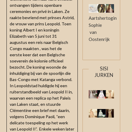
ontvangen tijdens openbare
ceremonies en privé in Laken. Ze
raakte bevriend met prinses Astrid,
Aartshertogin
de vrouw van prins Leopold. Toen
Sophie
koning Albert I en koningin
van
Elizabeth van 5 juni tot 31
Oostenrijk
augustus een reis naar Belgisch
Congo maakten , was het de
eerste keer dat een Belgische
soeverein de kolonie officieel
bezocht. De koning woonde de
SISI
inhuldiging bij van de spoorlijn die
JURKEN
Bas-Congo met Katanga verbond.
In Leopoldstad huldigde hij een
ruiterstandbeeld van Leopold II in,
waarvan een replica op het Paleis
van Laken staat, en stuurde
Clémentine een brief met daarin,
volgens Dominique Paoli, “een
delicate toespeling op het werk
van Leopold II”. Enkele weken later