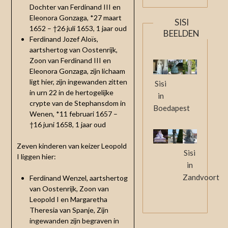
Dochter van Ferdinand III en
Eleonora Gonzaga, *27 maart
SISI
1652 – †26 juli 1653, 1 jaar oud
BEELDEN
Ferdinand Jozef Aloïs,
aartshertog van Oostenrijk,
Zoon van Ferdinand III en
Eleonora Gonzaga, zijn lichaam
ligt hier, zijn ingewanden zitten
Sisi
in urn 22 in de hertogelijke
in
crypte van de Stephansdom in
Boedapest
Wenen, *11 februari 1657 –
†16 juni 1658, 1 jaar oud
Zeven kinderen van keizer Leopold
Sisi
I liggen hier:
in
Zandvoort
Ferdinand Wenzel, aartshertog
van Oostenrijk, Zoon van
Leopold I en Margaretha
Theresia van Spanje, Zijn
ingewanden zijn begraven in