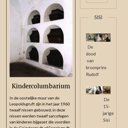
SISI
De
dood
van
kroonprins
Rudolf
Kindercolumbarium
In de oostelijke muur van de
De
Leopoldsgruft zijn in het jaar 1960
15-
twaalf nissen gebouwd, in deze
jarige
nissen werden twaalf sarcofagen
Sisi
van kinderen bijgezet die voordien
in de Gründergruft of Engels­gruft