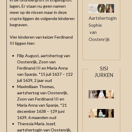
lagen. Er staan nu geen namen
meer op de nissen maar in deze
Aartshertogin
crypte liggen de volgende kinderen
begraven.
Sophie
van
Vier kinderen van keizer Ferdinand
Oostenrijk
III liggen hier:
Filip August, aartshertog van
Oostenrijk, Zoon van
SISI
Ferdinand III en Maria Anna
van Spanje, *15 juli 1637 – †22
JURKEN
juli 1639, 2 jaar oud
Maximiliaan Thomas,
aartshertog van Oostenrijk,
Zoon van Ferdinand III en
Maria Anna van Spanje, *21
december 1638 – †29 juni
1639, 6 maanden oud
Theresia Maria Jozef,
aartshertogin van Oostenrijk,