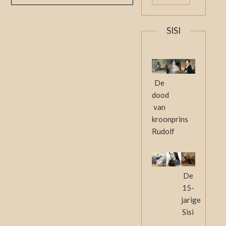
SISI
De
dood
van
kroonprins
Rudolf
De
15-
jarige
Sisi