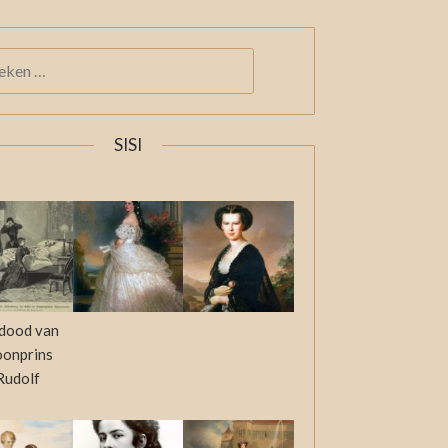
KEN
:
SISI
dood van
oonprins
Rudolf