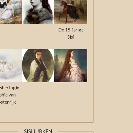
De 15-jarige
Sisi
shertogin
phie van
stenrijk
SISI JURKEN