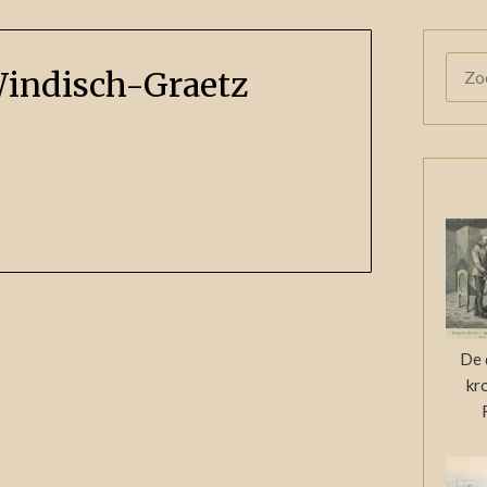
ZOE
Windisch-Graetz
NAAR
De 
kr