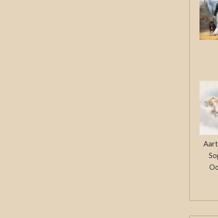
Aart
So
Oo