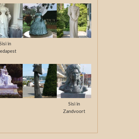
Sisi in
edapest
Sisi in
Zandvoort