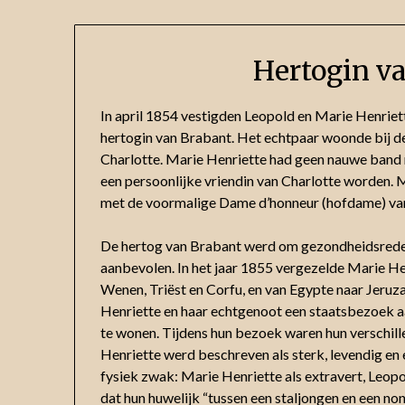
Hertogin v
In april 1854 vestigden Leopold en Marie Henriette
hertogin van Brabant. Het echtpaar woonde bij de
Charlotte. Marie Henriette had geen nauwe band
een persoonlijke vriendin van Charlotte worden. 
met de voormalige Dame d’honneur (hofdame) va
De hertog van Brabant werd om gezondheidsrede
aanbevolen. In het jaar 1855 vergezelde Marie Hen
Wenen, Triëst en Corfu, en van Egypte naar Jeruz
Henriette en haar echtgenoot een staatsbezoek aa
te wonen. Tijdens hun bezoek waren hun verschil
Henriette werd beschreven als sterk, levendig en 
fysiek zwak: Marie Henriette als extravert, Leopo
dat hun huwelijk “tussen een staljongen en een no