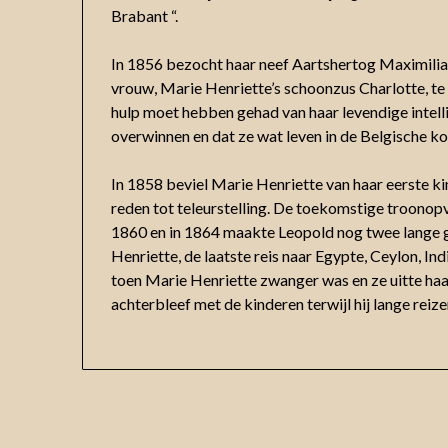
Brabant “.
In 1856 bezocht haar neef Aartshertog Maximilia
vrouw, Marie Henriette’s schoonzus Charlotte, te
hulp moet hebben gehad van haar levendige intelli
overwinnen en dat ze wat leven in de Belgische kon
In 1858 beviel Marie Henriette van haar eerste kin
reden tot teleurstelling. De toekomstige troonopv
1860 en in 1864 maakte Leopold nog twee lange 
Henriette, de laatste reis naar Egypte, Ceylon, I
toen Marie Henriette zwanger was en ze uitte haar 
achterbleef met de kinderen terwijl hij lange reiz