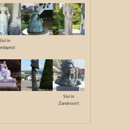
Sisi in
edapest
Sisi in
Zandvoort