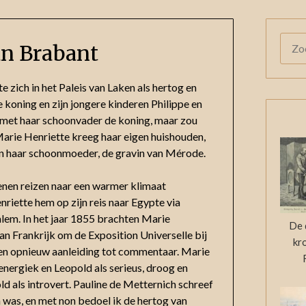
ZOE
an Brabant
NAAR
 zich in het Paleis van Laken als hertog en
 koning en zijn jongere kinderen Philippe en
 met haar schoonvader de koning, maar zou
Marie Henriette kreeg haar eigen huishouden,
n haar schoonmoeder, de gravin van Mérode.
nen reizen naar een warmer klimaat
riette hem op zijn reis naar Egypte via
alem. In het jaar 1855 brachten Marie
De 
n Frankrijk om de Exposition Universelle bij
kr
len opnieuw aanleiding tot commentaar. Marie
energiek en Leopold als serieus, droog en
ld als introvert. Pauline de Metternich schreef
n was, en met non bedoel ik de hertog van