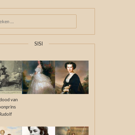
KEN
:
SISI
dood van
oonprins
Rudolf