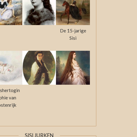
De 15-jarige
Sisi
shertogin
phie van
stenrijk
SISI JURKEN