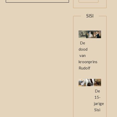
SISI
De
dood
van
kroonprins
Rudolf
De
15-
jarige
Sisi